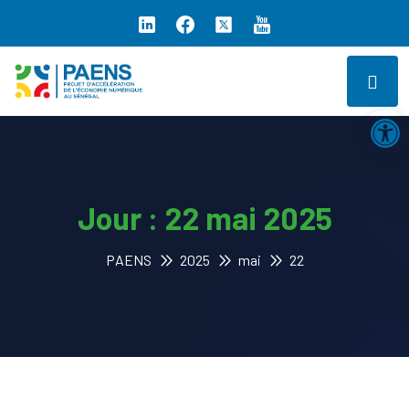
Ouv
Jour :
22 mai 2025
PAENS
2025
mai
22