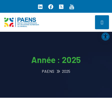
Ouv
Année :
2025
PAENS
2025