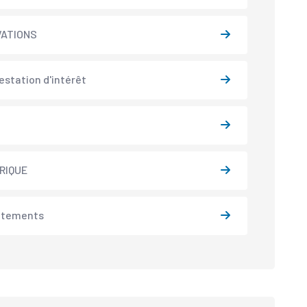
VATIONS
estation d'intérêt
N
RIQUE
utements