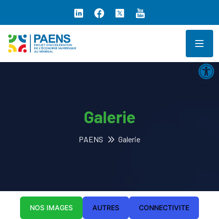
Ouv
Galerie
PAENS
Galerie
NOS IMAGES
AUTRES
CONNECTIVITE