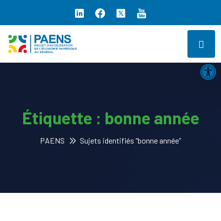
Ouv
Étiquette :
bonne année
PAENS
Sujets identifiés “bonne année”