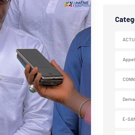
Categ
ACTU
Appel
CONN
Dema
E-SA