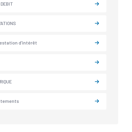
 DEBIT
VATIONS
estation d'intérêt
N
RIQUE
utements