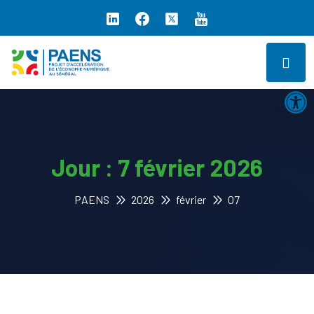
Ouv
Jour :
7 février 2026
PAENS
2026
février
07