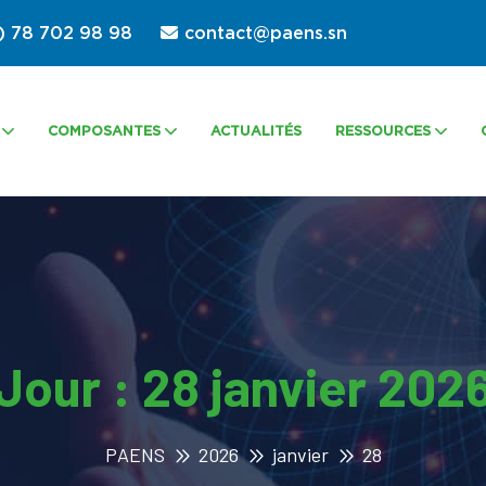
) 78 702 98 98
contact@paens.sn
COMPOSANTES
ACTUALITÉS
RESSOURCES
Jour :
28 janvier 202
PAENS
2026
janvier
28