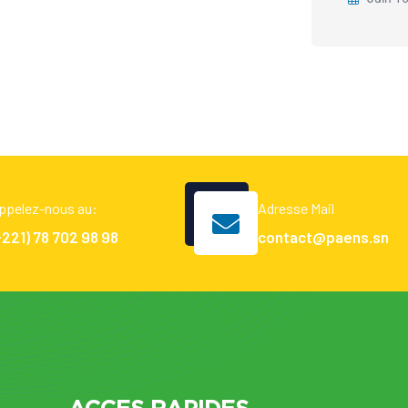
ppelez-nous au:
Adresse Mail
+221) 78 702 98 98
contact@paens.sn