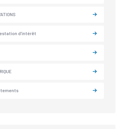
VATIONS
estation d'intérêt
N
RIQUE
utements