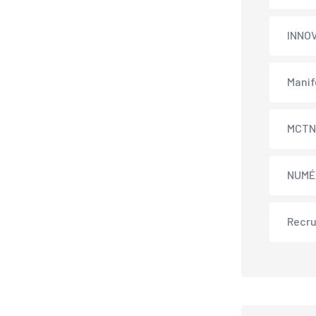
INNO
Manif
MCT
NUMÉ
Recr