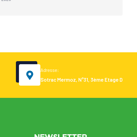
Adresse:
Sotrac Mermoz, N°31, 3ème Etage D