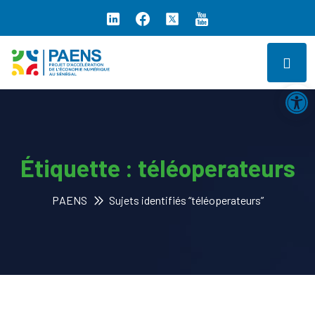
Ouv
Étiquette :
téléoperateurs
PAENS
Sujets identifiés “téléoperateurs”