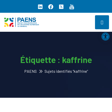
Ouv
Étiquette :
kaffrine
PAENS
Sujets identifiés “kaffrine”