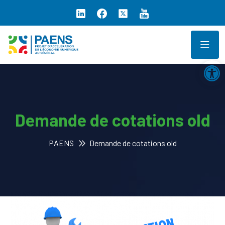
Ouv
Demande de cotations old
PAENS
Demande de cotations old